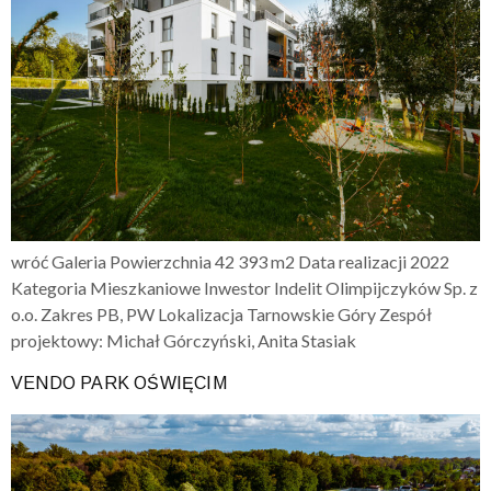
wróć Galeria Powierzchnia 42 393 m2 Data realizacji 2022
Kategoria Mieszkaniowe Inwestor Indelit Olimpijczyków Sp. z
o.o. Zakres PB, PW Lokalizacja Tarnowskie Góry Zespół
projektowy: Michał Górczyński, Anita Stasiak
VENDO PARK OŚWIĘCIM