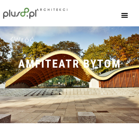
ARCHITEKCI
Wróć
AMFITEATR BYTOM