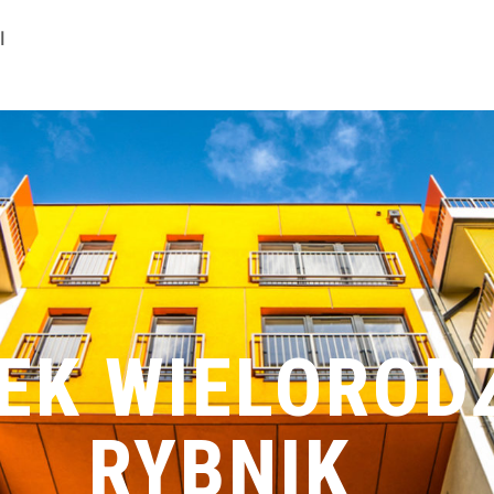
I
EK WIELOROD
RYBNIK